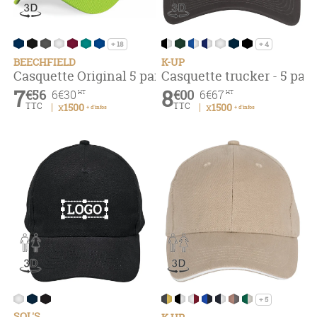
+ 18
+ 4
BEECHFIELD
K-UP
Casquette Original 5 panneaux
Casquette trucker - 5 pa
7
8
€56
€00
6
€30
6
€67
HT
HT
TTC
TTC
x1500
x1500
+ d'infos
+ d'infos
+ 5
SOL'S