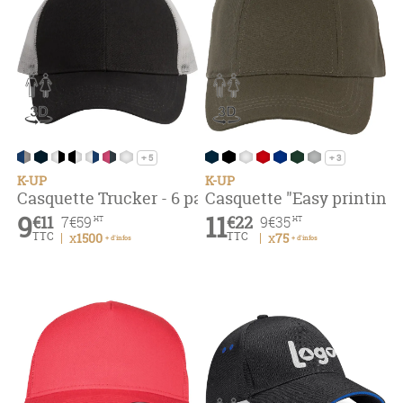
+ 5
+ 3
K-UP
K-UP
Casquette Trucker - 6 panneaux
Casquette "Easy printing
9
11
€11
€22
7
€59
9
€35
HT
HT
TTC
TTC
x1500
x75
+ d'infos
+ d'infos