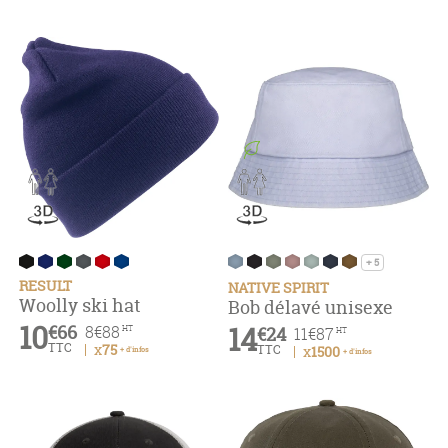
+ 5
RESULT
NATIVE SPIRIT
Woolly ski hat
Bob délavé unisexe
10
€66
14
8
€88
€24
HT
11
€87
HT
TTC
x75
TTC
x1500
+ d'infos
+ d'infos