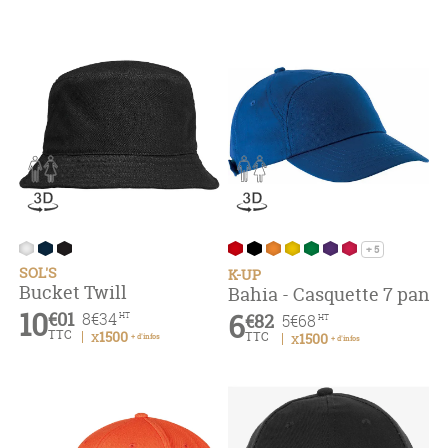
+ 5
SOL'S
K-UP
Bucket Twill
Bahia - Casquette 7 pan
10
€01
6
8
€34
€82
HT
5
€68
HT
TTC
x1500
TTC
x1500
+ d'infos
+ d'infos