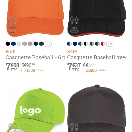
+ 3
+ 2
K-UP
K-UP
Casquette Baseball - 6 panneaux
Casquette Baseball avec
7
7
€08
€37
5
€90
6
€14
HT
HT
TTC
TTC
x1500
x1500
+ d'infos
+ d'infos