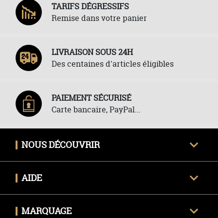
TARIFS DÉGRESSIFS
Remise dans votre panier
LIVRAISON SOUS 24H
Des centaines d'articles éligibles
PAIEMENT SÉCURISÉ
Carte bancaire, PayPal...
NOUS DÉCOUVRIR
Qui sommes-nous ?
AIDE
Avis clients certifiés
Une question ?
Nous contacter
MARQUAGE