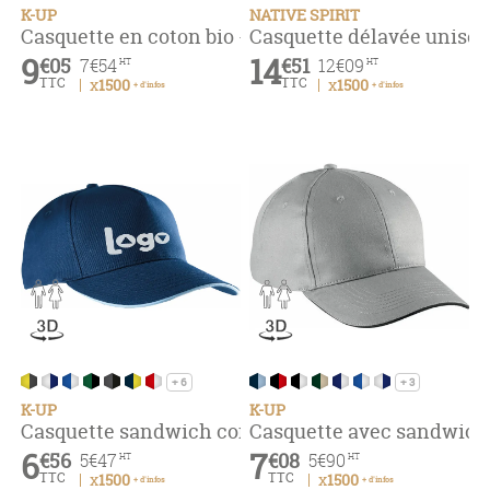
K-UP
NATIVE SPIRIT
Casquette en coton bio - 6 panneaux
Casquette délavée unise
9
14
€05
€51
7
€54
12
€09
HT
HT
TTC
TTC
x1500
x1500
+ d'infos
+ d'infos
+ 6
+ 3
K-UP
K-UP
Casquette sandwich contrasté - 5 panneaux
Casquette avec sandwich
6
7
€56
€08
5
€47
5
€90
HT
HT
TTC
TTC
x1500
x1500
+ d'infos
+ d'infos