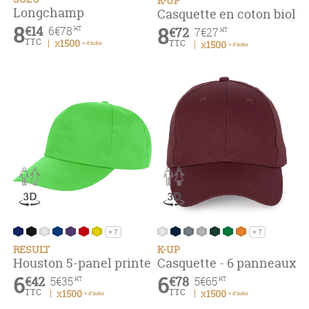
K-UP
Longchamp
Casquette en coton biol
8
€14
8
6
€78
€72
HT
7
€27
HT
TTC
x1500
TTC
x1500
+ d'infos
+ d'infos
+ 7
+ 7
RESULT
K-UP
Houston 5-panel printers cap
Casquette - 6 panneaux
6
6
€42
€78
5
€35
5
€65
HT
HT
TTC
TTC
x1500
x1500
+ d'infos
+ d'infos