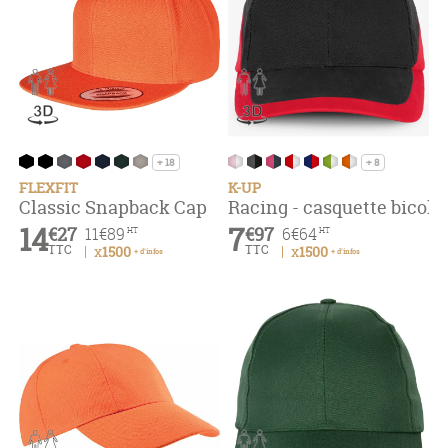
+ 18
+ 8
FLEXFIT
K-UP
Classic Snapback Cap
Racing - casquette bicol
14
7
€27
€97
11
€89
6
€64
HT
HT
TTC
TTC
x1500
x1500
+ d'infos
+ d'infos