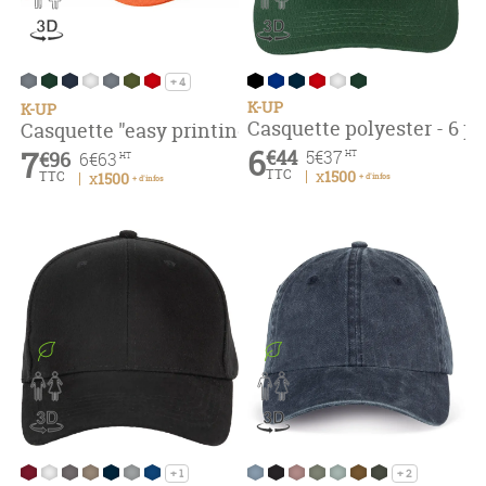
+ 4
K-UP
K-UP
Casquette polyester - 6 
Casquette "easy printing" - 6 panneaux
6
7
€44
5
€37
€96
6
€63
HT
HT
TTC
x1500
TTC
x1500
+ d'infos
+ d'infos
+ 1
+ 2