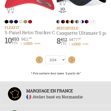
+ 7
FLEXFIT
BEECHFIELD
5-Panel Retro Trucker Cap
Casquette Ultimate 5 pa
10
€93
8
9
€11
€12
HT
6
€77
HT
TTC
x1500
TTC
x1500
+ d'infos
+ d'infos
* Prix unitaire hors taxes "à partir de"
MARQUAGE EN FRANCE
Atelier basé en Normandie