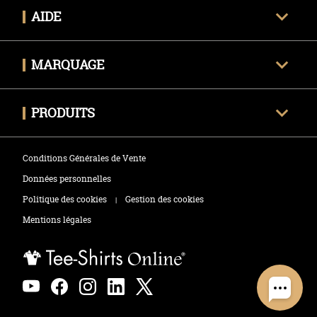
Qui sommes-nous ?
AIDE
Avis clients certifiés
Une question ?
Nous contacter
MARQUAGE
Livraison
Techniques de marquage
Politique des retours
PRODUITS
Envoyer mon fichier
Tee-shirts
Zones de marquage
Conditions Générales de Vente
Polos
Données personnelles
Politique des cookies
Gestion des cookies
|
Sweats
Mentions légales