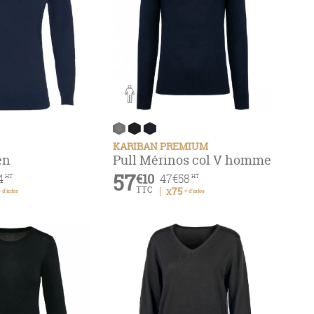
KARIBAN PREMIUM
en
Pull Mérinos col V homme
57
€10
4
47
€58
HT
HT
TTC
x75
 d'infos
+ d'infos