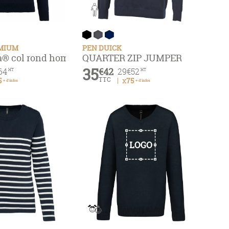
EMIUM
PEN DUICK
ma® col rond homme
QUARTER ZIP JUMPER
35
€42
64
29
€52
HT
HT
TTC
5
x75
+ d'infos
+ d'infos