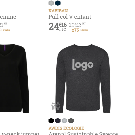
KARIBAN
 femme
Pull col V enfant
24
€16
21
20
€13
HT
HT
TTC
5
x75
+ d'infos
+ d'infos
AWDIS ECOLOGIE
gg v-neck jumper
Arenal Sustainable Sweater