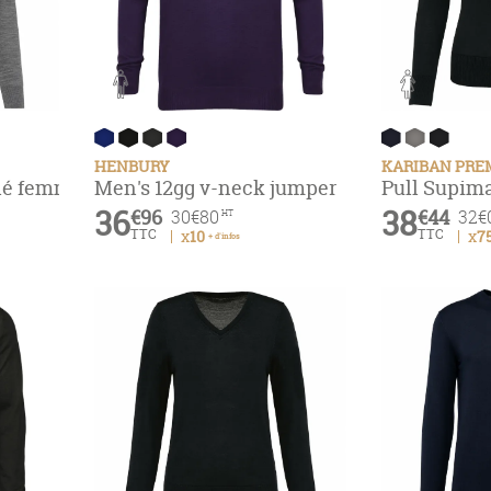
HENBURY
KARIBAN PR
ulé femme
Men's 12gg v-neck jumper
Pull Supi
36
38
€96
€44
30
€80
32
€
HT
TTC
TTC
x10
x7
+ d'infos