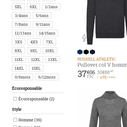
5XL
6XL
1/2ans
3/4ans
5/6ans
7/8ans
9/11ans
12/13ans
14/15ans
3XS
4XS
7XL
8XL
9XL
10XL
RUSSELL ATHLETIC
11XL
12XL
13XL
Pullover col V hom
14XL
15XL
37
€06
30
€88
HT
0/6mois
6/12mois
TTC
x75
+ d'infos
Écoresponsable
Écoresponsable (2)
Style
Homme (36)