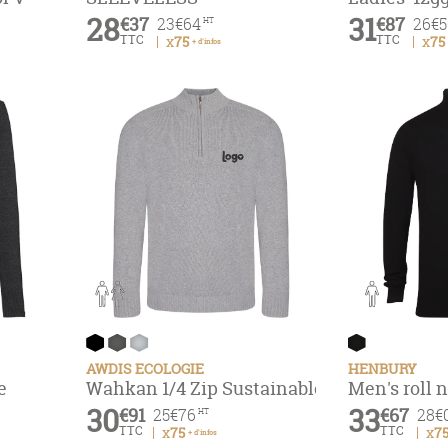
28
31
€37
€87
23
€64
26
€5
HT
TTC
TTC
x75
x75
+ d'infos
AWDIS ECOLOGIE
HENBURY
e
Wahkan 1/4 Zip Sustainable Sweater
Men's roll
30
33
€91
€67
25
€76
28
€
HT
TTC
TTC
x75
x7
+ d'infos