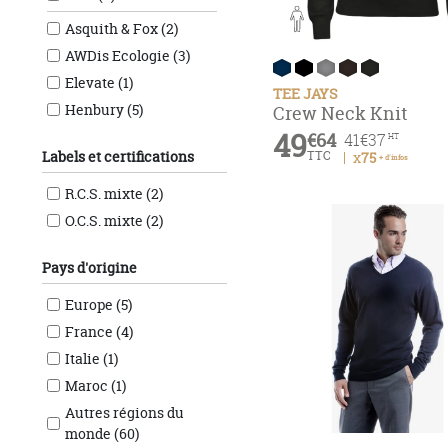
Asquith & Fox (2)
AWDis Ecologie (3)
Elevate (1)
TEE JAYS
Henbury (5)
Crew Neck Knit
49
JHK (1)
€64
41
€37
HT
TTC
Labels et certifications
x75
+ d'infos
Kariban (14)
Kariban Premium (5)
R.C.S. mixte (2)
Kustom kit (2)
O.C.S. mixte (2)
Native Spirit (1)
Pays d'origine
Pelot (4)
Pen Duick (6)
Europe (5)
Pro RTX (1)
France (4)
Roly WRK (4)
Italie (1)
Russell Athletic (5)
Maroc (1)
Sol's (8)
Autres régions du
Tee Jays (2)
monde (60)