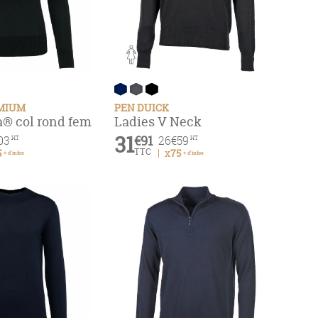
EMIUM
PEN DUICK
ma® col rond femme
Ladies V Neck
31
€91
03
26
€59
HT
HT
TTC
5
x75
+ d'infos
+ d'infos