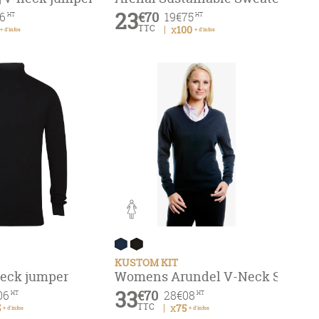
23
€70
6
19
€75
HT
HT
TTC
x100
+ d'infos
+ d'infos
KUSTOM KIT
 neck jumper
Womens Arundel V-Neck Sweate
33
€70
06
28
€08
HT
HT
TTC
5
x75
+ d'infos
+ d'infos