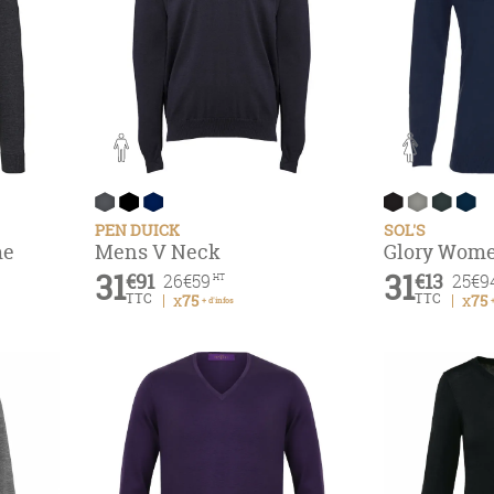
PEN DUICK
SOL'S
me
Mens V Neck
Glory Wom
31
31
€91
€13
26
€59
25
€9
HT
TTC
TTC
x75
x75
+ d'infos
+