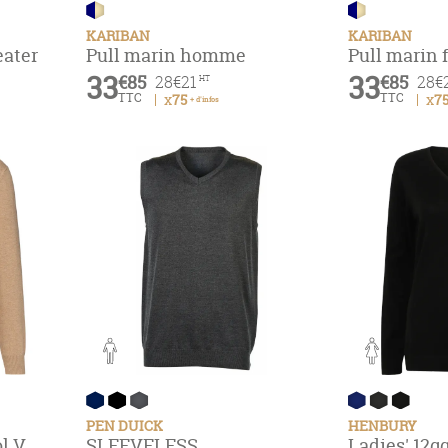
KARIBAN
KARIBAN
eater
Pull marin homme
Pull marin
33
33
€85
€85
28
€21
28
€
HT
TTC
TTC
x75
x7
+ d'infos
PEN DUICK
HENBURY
l V
SLEEVELESS
Ladies' 12