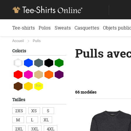
Tee-shirts
Polos
Sweats
Casquettes
Objets publi
Accueil
Pulls
Pulls avec
Coloris
fluo
66 modèles
Tailles
2XS
XS
S
M
L
XL
2XL
3XL
4XL