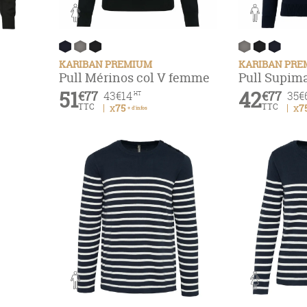
KARIBAN PREMIUM
KARIBAN PR
Pull Mérinos col V femme
Pull Supi
51
42
€77
€77
43
€14
35
€
HT
TTC
TTC
x75
x7
+ d'infos