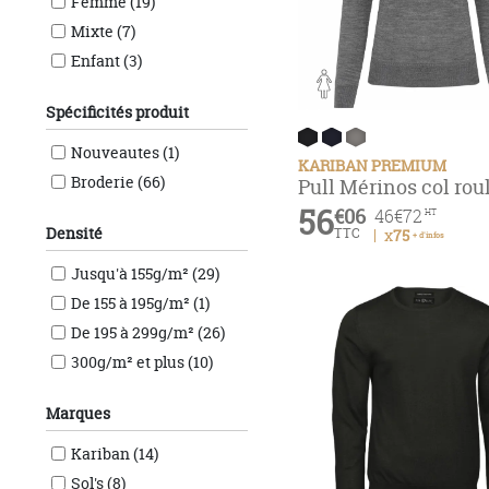
Femme (19)
Mixte (7)
Enfant (3)
Spécificités produit
Nouveautes (1)
KARIBAN PREMIUM
Broderie (66)
Pull Mérinos col ro
56
€06
46
€72
HT
Densité
TTC
x75
+ d'infos
Jusqu'à 155g/m² (29)
De 155 à 195g/m² (1)
De 195 à 299g/m² (26)
300g/m² et plus (10)
Marques
Kariban (14)
Sol's (8)