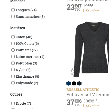
Manches
23
€47
19
€56
HT
Longues (24)
TTC
x75
+ d'infos
Sans manches (8)
Matières
Coton (46)
100% Coton (6)
Polyester (12)
Laine mérinos (4)
Polycoton (3)
Nylon (3)
Élasthanne (5)
Polyamide (2)
RUSSELL ATHLETIC
Pullover col V femm
Coupes
37
€06
30
€88
HT
Droite (7)
TTC
x75
+ d'infos