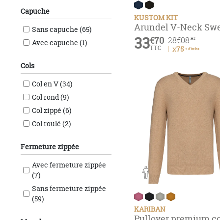
Velilla (1)
Capuche
KUSTOM KIT
Vesti (1)
Arundel V-Neck Sw
Sans capuche (65)
33
€70
28
€08
HT
Avec capuche (1)
TTC
x75
+ d'infos
Cols
Col en V (34)
Col rond (9)
Col zippé (6)
Col roulé (2)
Fermeture zippée
Avec fermeture zippée
(7)
Sans fermeture zippée
(59)
KARIBAN
Pullover premium co