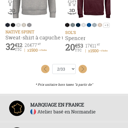
+ 5
NATIVE SPIRIT
SOL'S
Sweat-shirt à capuche unisexe
Spencer
32
€12
20
26
€77
€53
HT
17
€11
HT
TTC
x1500
TTC
x1500
+ d'infos
+ d'infos
* Prix unitaire hors taxes "à partir de"
MARQUAGE EN FRANCE
Atelier basé en Normandie