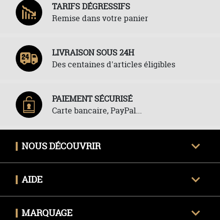
TARIFS DÉGRESSIFS
Remise dans votre panier
LIVRAISON SOUS 24H
Des centaines d'articles éligibles
PAIEMENT SÉCURISÉ
Carte bancaire, PayPal...
NOUS DÉCOUVRIR
Qui sommes-nous ?
AIDE
Avis clients certifiés
Une question ?
Nous contacter
MARQUAGE