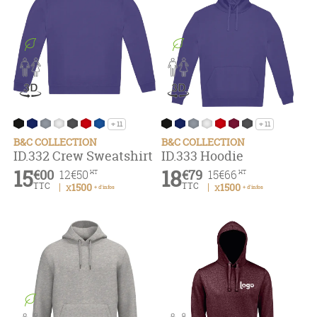
+ 11
+ 11
B&C COLLECTION
B&C COLLECTION
ID.332 Crew Sweatshirt
ID.333 Hoodie
15
18
€00
€79
12
€50
15
€66
HT
HT
TTC
TTC
x1500
x1500
+ d'infos
+ d'infos