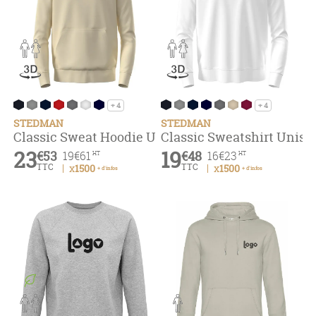
+ 4
+ 4
STEDMAN
STEDMAN
Classic Sweat Hoodie Unisex
Classic Sweatshirt Unise
23
19
€53
€48
19
€61
16
€23
HT
HT
TTC
TTC
x1500
x1500
+ d'infos
+ d'infos