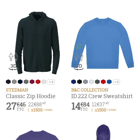
+ 3
+ 5
STEDMAN
B&C COLLECTION
Classic Zip Hoodie
ID.222 Crew Sweatshirt
27
14
€46
€84
22
€88
12
€37
HT
HT
TTC
TTC
x1500
x1500
+ d'infos
+ d'infos