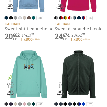
+ 38
+ 15
KARIBAN
KARIBAN
Sweat-shirt capuche homme
Sweat à capuche bicolore
20
24
€62
€74
17
€18
20
€62
HT
HT
TTC
TTC
x1500
x1500
+ d'infos
+ d'infos
+ 37
+ 17