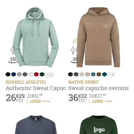
+ 12
+ 8
RUSSELL ATHLETIC
NATIVE SPIRIT
Authentic Sweat Capuche Homme
Sweat capuche oversize 
26
36
€29
€32
21
€91
30
€27
HT
HT
TTC
TTC
x1500
x1500
+ d'infos
+ d'infos