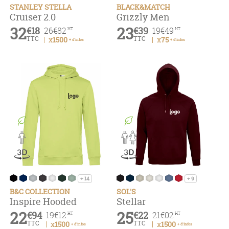
STANLEY STELLA
BLACK&MATCH
Cruiser 2.0
Grizzly Men
32
23
€18
€39
26
€82
19
€49
HT
HT
TTC
TTC
x1500
x75
+ d'infos
+ d'infos
+ 14
+ 9
B&C COLLECTION
SOL'S
Inspire Hooded
Stellar
22
25
€94
€22
19
€12
21
€02
HT
HT
TTC
TTC
x1500
x1500
+ d'infos
+ d'infos