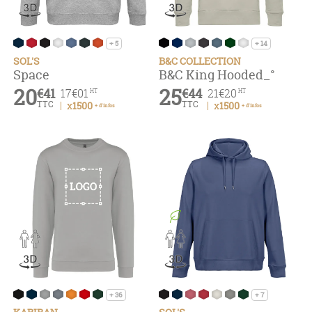
+ 5
+ 14
SOL'S
B&C COLLECTION
Space
B&C King Hooded_°
20
25
€41
€44
17
€01
21
€20
HT
HT
TTC
TTC
x1500
x1500
+ d'infos
+ d'infos
+ 36
+ 7