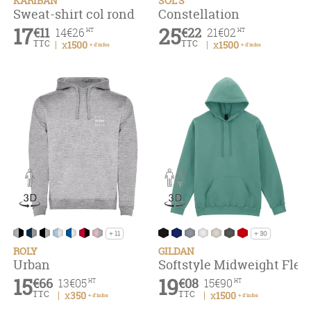
KARIBAN
SOL'S
Sweat-shirt col rond
Constellation
17
25
€11
€22
14
€26
21
€02
HT
HT
TTC
TTC
x1500
x1500
+ d'infos
+ d'infos
+ 11
+ 30
ROLY
GILDAN
Urban
Softstyle Midweight Fle
15
19
€66
€08
13
€05
15
€90
HT
HT
TTC
TTC
x350
x1500
+ d'infos
+ d'infos