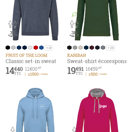
+ 13
+ 23
FRUIT OF THE LOOM
KARIBAN
Classic set-in sweat
Sweat-shirt écoresponsab
14
19
€40
€91
12
€00
16
€59
HT
HT
TTC
TTC
x1500
x500
+ d'infos
+ d'infos