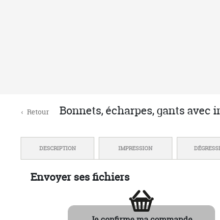
MARQUAGE EN FRANCE
Atelier basé en
R
Normandie
NOUS DÉCOUVRIR
AIDE
Qui sommes-nous ?
Une ques
Avis clients certifiés
Livraiso
Nous contacter
Politiqu
Conditions Générales de