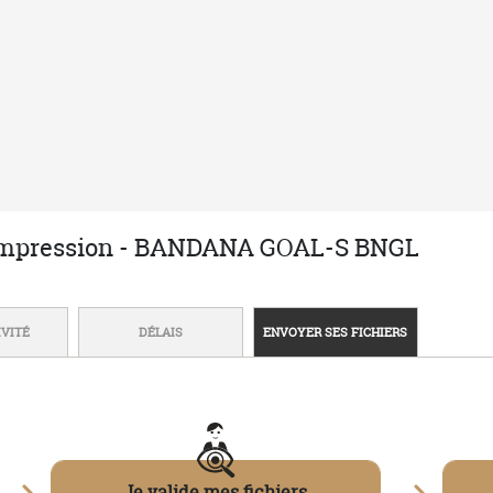
LIVRAISON SOUS
TARIFS DÉGRESSIFS
Des centaines d'a
emise dans votre panier
éligibles
MARQUAGE
tion ?
Techniques de marquage
n
Envoyer mon fichier
e des retours
Zones de marquage
 Vente
-
Données personnelles
-
Politique des cookies
-
Gestion