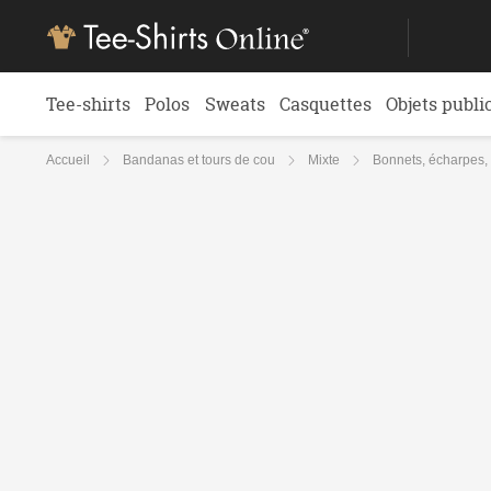
Tee-shirts
Polos
Sweats
Casquettes
Objets publi
Accueil
Bandanas et tours de cou
Mixte
Bonnets, écharpes
Bonnets, écharpes, gants ave
‹
Retour
DESCRIPTION
IMPRESSION
DÉGRESS
Envoyer ses fichiers