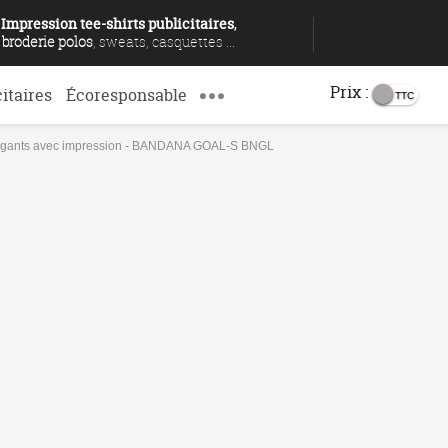
Impression tee-shirts publicitaires
,
broderie polos
, sweats, casquettes ...
Prix :
citaires
Écoresponsable
, gants avec impression - BANDANA GOAL-S BNGL
c impression - BANDANA GOAL-S BNGL
IVITÉ
DÉLAIS
ENVOYER SES FICHIERS