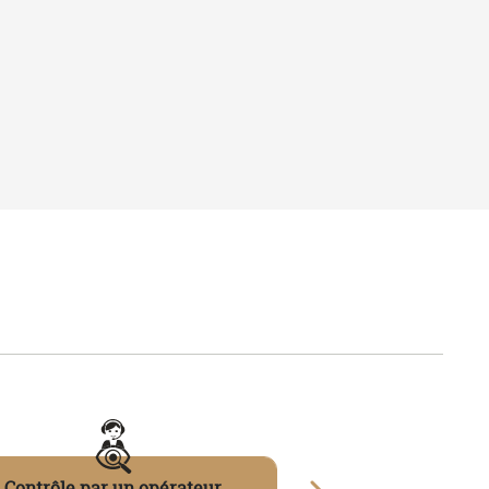
 24H
PAIEMENT SÉCURISÉ
rticles
Carte bancaire, PayPal...
PRODUITS
Tee-shirts
Polos
Sweats
 des cookies
-
Mentions légales