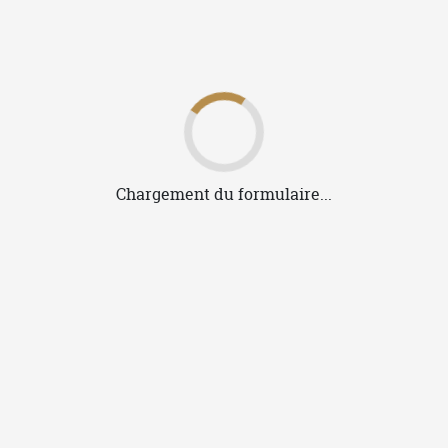
Je valide mes fichiers
Je valide mes fichiers et les
Si 
prévisualisations.
Je demande si besoin l'intervention
L'op
gratuite d'un opérateur.
ou s
c
soum
Fabrication de ma commande
Mes visuels sont marqués en France à
Vire-Normandie