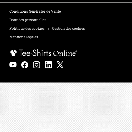
Tee-shirts
Zones de marquage
Conditions Générales de Vente
Polos
Données personnelles
Politique des cookies
Gestion des cookies
|
Sweats
Mentions légales