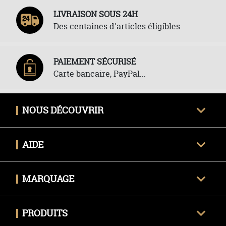
LIVRAISON SOUS 24H
Des centaines d'articles éligibles
PAIEMENT SÉCURISÉ
Carte bancaire, PayPal...
NOUS DÉCOUVRIR
Qui sommes-nous ?
AIDE
Avis clients certifiés
Une question ?
Nous contacter
MARQUAGE
Livraison
Techniques de marquage
Politique des retours
PRODUITS
Envoyer mon fichier