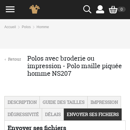
0
Accueil
Polos
Homme
Polos avec broderie ou
‹
Retour
impression - Polo maille piquée
homme NS207
DESCRIPTION
GUIDE DES TAILLES
IMPRESSION
DÉGRESSIVITÉ
DÉLAIS
ENVOYER SES FICHIERS
Envoyer ses fichiers