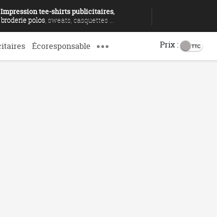
Impression tee-shirts publicitaires
,
broderie polos
, sweats, casquettes ...
Prix :
citaires
Écoresponsable
 BL7990
IVITÉ
DÉLAIS
ENVOYER SES FICHIERS