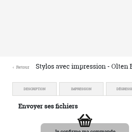
MARQUAGE EN FRANCE
Atelier basé en
R
Normandie
NOUS DÉCOUVRIR
AIDE
Qui sommes-nous ?
Une ques
Avis clients certifiés
Livraiso
Nous contacter
Politiqu
Conditions Générales de