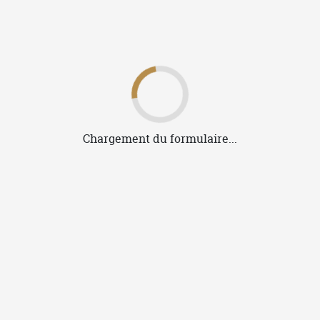
Je valide mes fichiers
Je valide mes fichiers et les
Si 
prévisualisations.
Je demande si besoin l'intervention
L'op
gratuite d'un opérateur.
ou s
c
soum
Fabrication de ma commande
Mes visuels sont marqués en France à
Vire-Normandie