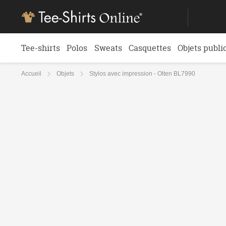
Tee-shirts
Polos
Sweats
Casquettes
Objets publi
Accueil
Objets
Stylos avec impression - Olten BL7990
Stylos avec impression - Olten
‹
Retour
DESCRIPTION
IMPRESSION
DÉGRESS
Envoyer ses fichiers