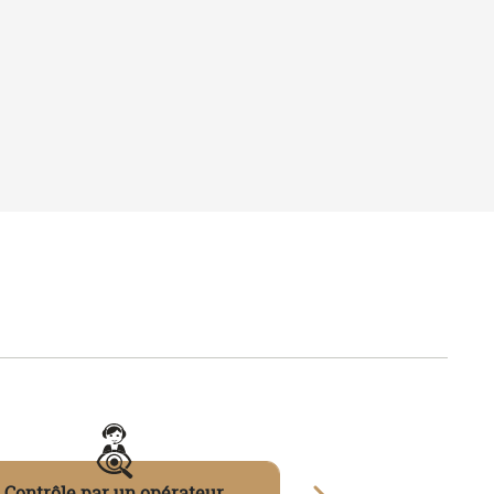
 24H
PAIEMENT SÉCURISÉ
rticles
Carte bancaire, PayPal...
PRODUITS
Tee-shirts
Polos
Sweats
 des cookies
-
Mentions légales