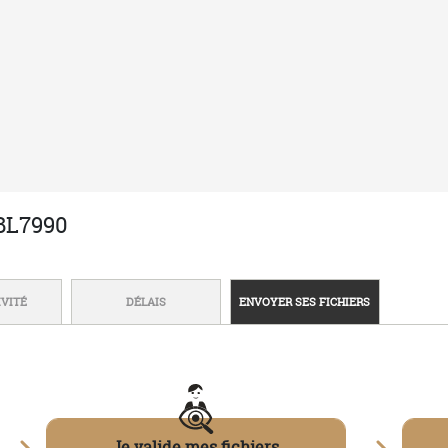
LIVRAISON SOUS
TARIFS DÉGRESSIFS
Des centaines d'a
emise dans votre panier
éligibles
MARQUAGE
tion ?
Techniques de marquage
n
Envoyer mon fichier
e des retours
Zones de marquage
 Vente
-
Données personnelles
-
Politique des cookies
-
Gestion