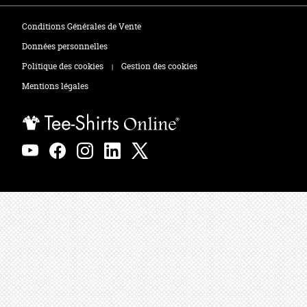
Tee-shirts
Zones de marquage
Conditions Générales de Vente
Polos
Données personnelles
Politique des cookies
Gestion des cookies
|
Sweats
Mentions légales