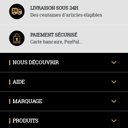
LIVRAISON SOUS 24H
Des centaines d'articles éligibles
PAIEMENT SÉCURISÉ
Carte bancaire, PayPal...
NOUS DÉCOUVRIR
Qui sommes-nous ?
AIDE
Avis clients certifiés
Une question ?
Nous contacter
MARQUAGE
Livraison
Techniques de marquage
Politique des retours
PRODUITS
Envoyer mon fichier