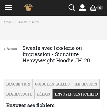
0
Accueil
Sweats
Mixte
Sweats avec broderie ou
‹
Retour
impression - Signature
Heavyweight Hoodie JH120
DESCRIPTION
GUIDE DES TAILLES
IMPRESSION
DÉGRESSIVITÉ
DÉLAIS
ENVOYER SES FICHIERS
Envoyer ses fichiers