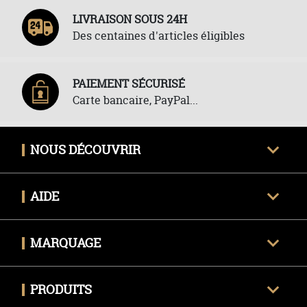
LIVRAISON SOUS 24H
Des centaines d'articles éligibles
PAIEMENT SÉCURISÉ
Carte bancaire, PayPal...
NOUS DÉCOUVRIR
Qui sommes-nous ?
AIDE
Avis clients certifiés
Une question ?
Nous contacter
MARQUAGE
Livraison
Techniques de marquage
Politique des retours
PRODUITS
Envoyer mon fichier