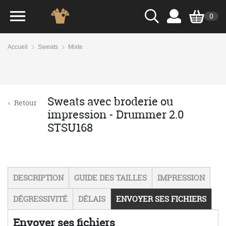
0
Accueil
Sweats
Mixte
Sweats avec broderie ou
‹
Retour
impression - Drummer 2.0
STSU168
DESCRIPTION
GUIDE DES TAILLES
IMPRESSION
DÉGRESSIVITÉ
DÉLAIS
ENVOYER SES FICHIERS
Envoyer ses fichiers