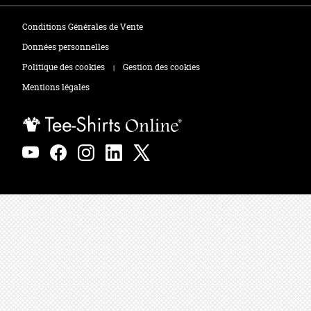
Tee-shirts
Zones de marquage
Conditions Générales de Vente
Polos
Données personnelles
Politique des cookies
Gestion des cookies
|
Sweats
Mentions légales