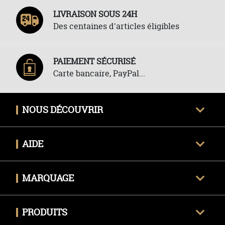
LIVRAISON SOUS 24H
Des centaines d'articles éligibles
PAIEMENT SÉCURISÉ
Carte bancaire, PayPal...
NOUS DÉCOUVRIR
Qui sommes-nous ?
AIDE
Avis clients certifiés
Une question ?
Nous contacter
MARQUAGE
Livraison
Techniques de marquage
Politique des retours
PRODUITS
Envoyer mon fichier