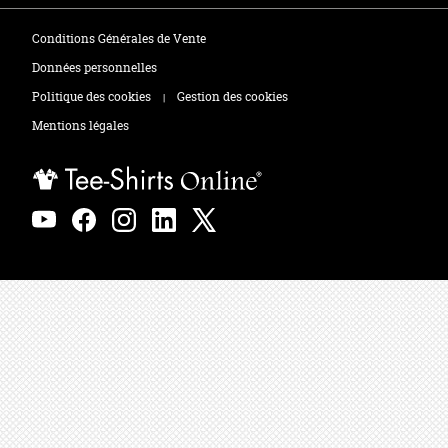
Tee-shirts
Zones de marquage
Conditions Générales de Vente
Polos
Données personnelles
Politique des cookies
Gestion des cookies
|
Sweats
Mentions légales