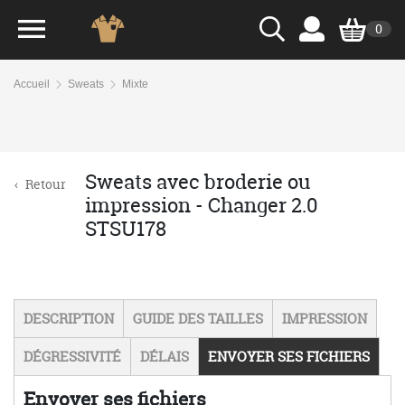
0
Accueil
Sweats
Mixte
Sweats avec broderie ou
‹
Retour
impression - Changer 2.0
STSU178
DESCRIPTION
GUIDE DES TAILLES
IMPRESSION
DÉGRESSIVITÉ
DÉLAIS
ENVOYER SES FICHIERS
Envoyer ses fichiers