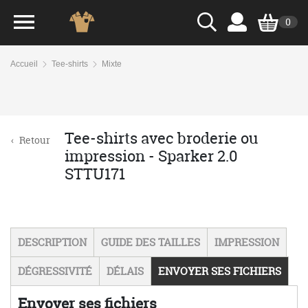
0
Accueil
Tee-shirts
Mixte
Tee-shirts avec broderie ou
‹
Retour
impression - Sparker 2.0
STTU171
DESCRIPTION
GUIDE DES TAILLES
IMPRESSION
DÉGRESSIVITÉ
DÉLAIS
ENVOYER SES FICHIERS
Envoyer ses fichiers