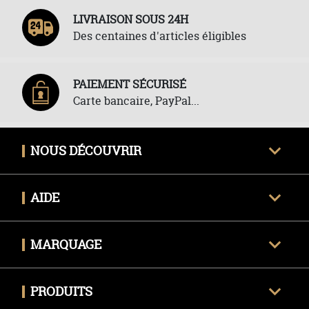
LIVRAISON SOUS 24H
Des centaines d'articles éligibles
PAIEMENT SÉCURISÉ
Carte bancaire, PayPal...
NOUS DÉCOUVRIR
Qui sommes-nous ?
AIDE
Avis clients certifiés
Une question ?
Nous contacter
MARQUAGE
Livraison
Techniques de marquage
Politique des retours
PRODUITS
Envoyer mon fichier