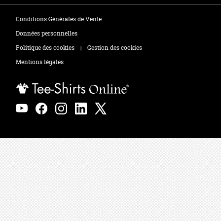
Tee-shirts
Zones de marquage
Conditions Générales de Vente
Polos
Données personnelles
Politique des cookies
Gestion des cookies
|
Sweats
Mentions légales