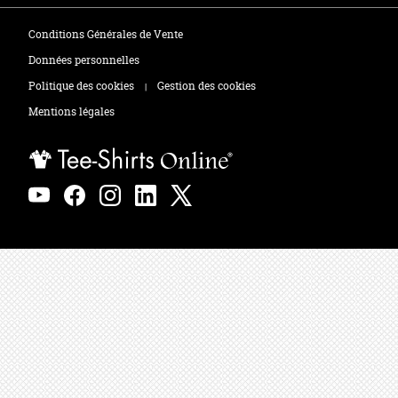
Tee-shirts
Zones de marquage
Conditions Générales de Vente
Polos
Données personnelles
Politique des cookies
Gestion des cookies
|
Sweats
Mentions légales