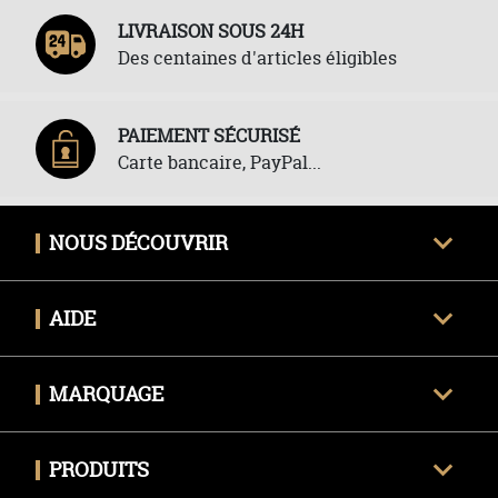
LIVRAISON SOUS 24H
Des centaines d'articles éligibles
PAIEMENT SÉCURISÉ
Carte bancaire, PayPal...
NOUS DÉCOUVRIR
Qui sommes-nous ?
AIDE
Avis clients certifiés
Une question ?
Nous contacter
MARQUAGE
Livraison
Techniques de marquage
Politique des retours
PRODUITS
Envoyer mon fichier