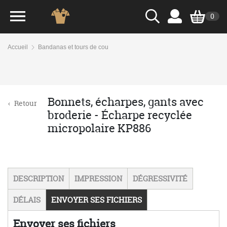
0
Accueil
Bandanas et tours de cou
Bonnets, écharpes, gants avec
‹
Retour
broderie - Écharpe recyclée
micropolaire KP886
DESCRIPTION
IMPRESSION
DÉGRESSIVITÉ
DÉLAIS
ENVOYER SES FICHIERS
Envoyer ses fichiers