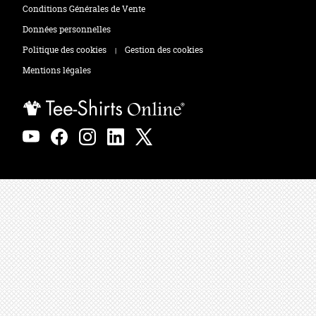
Tee-shirts
Zones de marquage
Conditions Générales de Vente
Polos
Données personnelles
Politique des cookies
Gestion des cookies
|
Sweats
Mentions légales