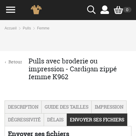
0
Accueil
Pulls
Femme
Pulls avec broderie ou
‹
Retour
impression - Cardigan zippé
femme K962
DESCRIPTION
GUIDE DES TAILLES
IMPRESSION
DÉGRESSIVITÉ
DÉLAIS
ENVOYER SES FICHIERS
Envoyer ses fichiers