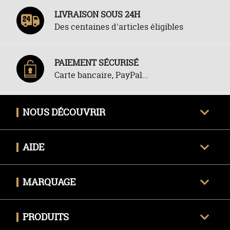
LIVRAISON SOUS 24H
Des centaines d'articles éligibles
PAIEMENT SÉCURISÉ
Carte bancaire, PayPal...
NOUS DÉCOUVRIR
Qui sommes-nous ?
AIDE
Avis clients certifiés
Une question ?
Nous contacter
MARQUAGE
Livraison
Techniques de marquage
Politique des retours
PRODUITS
Envoyer mon fichier