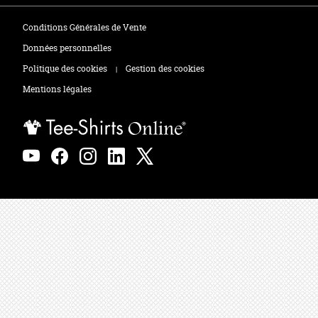
Tee-shirts
Zones de marquage
Conditions Générales de Vente
Polos
Données personnelles
Politique des cookies
Gestion des cookies
|
Sweats
Mentions légales