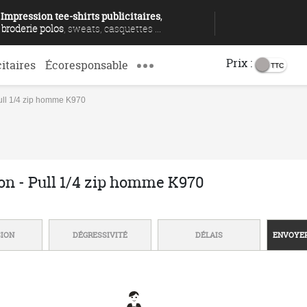
Impression tee-shirts publicitaires
,
broderie polos
, sweats, casquettes ...
Prix :
citaires
Écoresponsable
Pull 1/4 zip homme K970
ion - Pull 1/4 zip homme K970
SION
DÉGRESSIVITÉ
DÉLAIS
ENVOYER