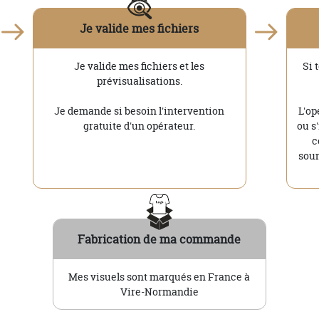
Je valide mes fichiers
Je valide mes fichiers et les
Si 
prévisualisations.
Je demande si besoin l'intervention
L'op
gratuite d'un opérateur.
ou s
c
soum
Fabrication de ma commande
Mes visuels sont marqués en France à
Vire-Normandie