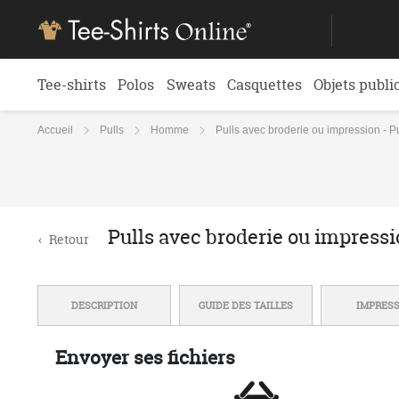
Tee-shirts
Polos
Sweats
Casquettes
Objets publi
Accueil
Pulls
Homme
Pulls avec broderie ou impression - 
Pulls avec broderie ou impress
‹
Retour
DESCRIPTION
GUIDE DES TAILLES
IMPRES
Envoyer ses fichiers