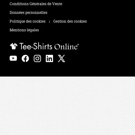
Tee-shirts
Zones de marquage
Conditions Générales de Vente
Polos
Données personnelles
Politique des cookies
Gestion des cookies
|
Sweats
Mentions légales