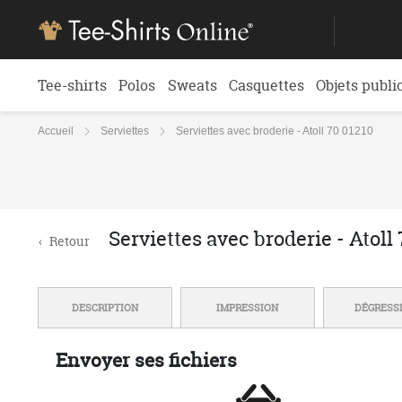
Tee-shirts
Polos
Sweats
Casquettes
Objets publi
Accueil
Serviettes
Serviettes avec broderie - Atoll 70 01210
Serviettes avec broderie - Atoll
‹
Retour
DESCRIPTION
IMPRESSION
DÉGRESS
Envoyer ses fichiers