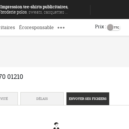
Impression tee-shirts publicitaires
,
broderie polos
, sweats, casquettes ...
Prix :
citaires
Écoresponsable
 70 01210
IVITÉ
DÉLAIS
ENVOYER SES FICHIERS