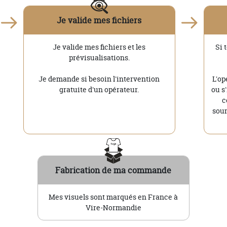
Je valide mes fichiers
Je valide mes fichiers et les
Si 
prévisualisations.
Je demande si besoin l'intervention
L'op
gratuite d'un opérateur.
ou s
c
soum
Fabrication de ma commande
Mes visuels sont marqués en France à
Vire-Normandie