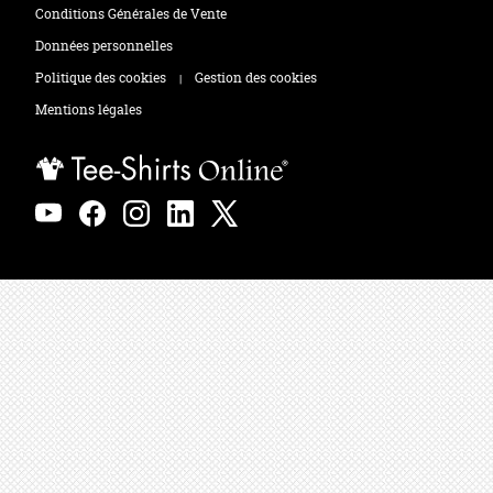
Tee-shirts
Zones de marquage
Conditions Générales de Vente
Polos
Données personnelles
Politique des cookies
Gestion des cookies
|
Sweats
Mentions légales