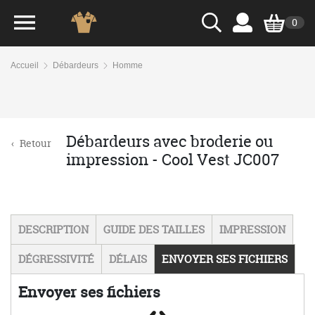
0
Accueil
Débardeurs
Homme
Débardeurs avec broderie ou
‹
Retour
impression - Cool Vest JC007
DESCRIPTION
GUIDE DES TAILLES
IMPRESSION
DÉGRESSIVITÉ
DÉLAIS
ENVOYER SES FICHIERS
Envoyer ses fichiers