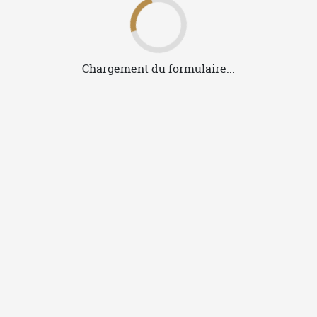
Envoyer ses fichiers
Je confirme ma commande
Après confirmation de ma commande, je
suis dirigé vers une interface
permettant de contrôler mes fichiers et
d'en renvoyer si je le souhaite.
Je valide mes fichiers
Je valide mes fichiers et les
prévisualisations.