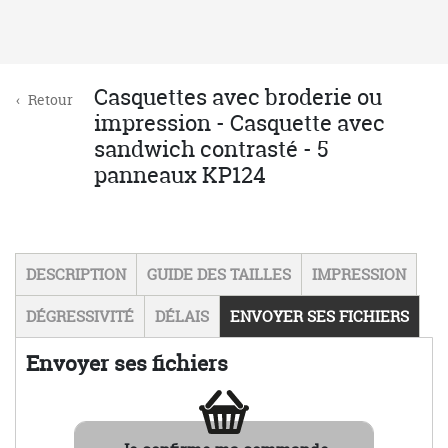
Je demande si besoin l'intervention
gratuite d'un opérateur.
Contrôle par un opérateur
Si tout est conforme, la fabrication est
lancée !
L'opérateur intervient si je l'ai demandé
ou s'il juge que cela est nécessaire. Dans
ce cas, un BAT (maquette) me sera
soumis pour validation avant la mise en
fabrication.