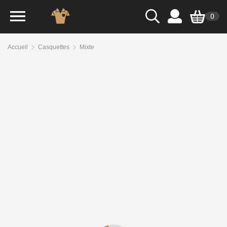
0
Accueil
Casquettes
Mixte
Casquettes avec broderie ou
‹
Retour
impression - Casquette avec
sandwich contrasté - 5
panneaux KP124
DESCRIPTION
GUIDE DES TAILLES
IMPRESSION
DÉGRESSIVITÉ
DÉLAIS
ENVOYER SES FICHIERS