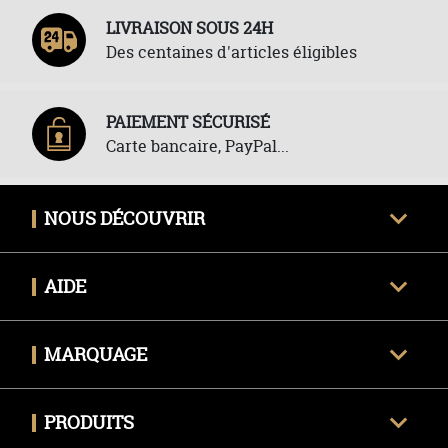
LIVRAISON SOUS 24H
Des centaines d'articles éligibles
PAIEMENT SÉCURISÉ
Carte bancaire, PayPal...
NOUS DÉCOUVRIR
Qui sommes-nous ?
AIDE
Avis clients certifiés
Une question ?
Nous contacter
MARQUAGE
Livraison
Techniques de marquage
Politique des retours
PRODUITS
Envoyer mon fichier