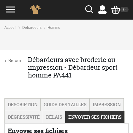
0
Accueil
Débardeurs
Homme
Débardeurs avec broderie ou
‹
Retour
impression - Débardeur sport
homme PA441
DESCRIPTION
GUIDE DES TAILLES
IMPRESSION
DÉGRESSIVITÉ
DÉLAIS
ENVOYER SES FICHIERS
Envoyer ses fichiers