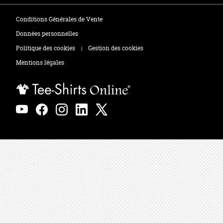
Tee-shirts
Zones de marquage
Conditions Générales de Vente
Polos
Données personnelles
Politique des cookies
Gestion des cookies
|
Sweats
Mentions légales