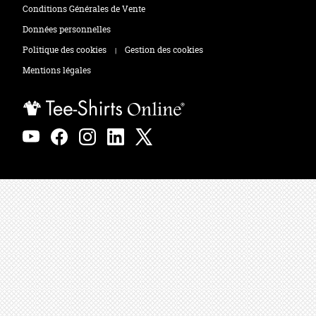
Tee-shirts
Zones de marquage
Conditions Générales de Vente
Polos
Données personnelles
Politique des cookies
Gestion des cookies
|
Sweats
Mentions légales