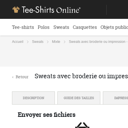
Tee-shirts
Polos
Sweats
Casquettes
Objets publi
Accueil
Sweats
Mixte
Sweats avec broderie ou impression 
Sweats avec broderie ou impre
‹
Retour
DESCRIPTION
GUIDE DES TAILLES
IMPRES
Envoyer ses fichiers