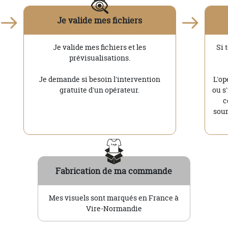
Je valide mes fichiers
Je valide mes fichiers et les
Si 
prévisualisations.
Je demande si besoin l'intervention
L'op
gratuite d'un opérateur.
ou s
c
soum
Fabrication de ma commande
Mes visuels sont marqués en France à
Vire-Normandie