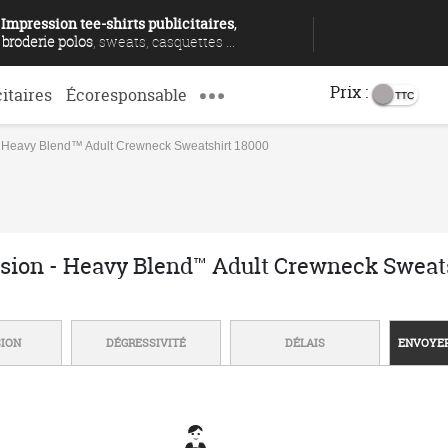
Impression tee-shirts publicitaires
,
broderie polos
, sweats, casquettes ...
Prix :
citaires
Écoresponsable
- Heavy Blend™ Adult Crewneck Sweatshirt 18000
ssion - Heavy Blend™ Adult Crewneck Sweat
SION
DÉGRESSIVITÉ
DÉLAIS
ENVOYER