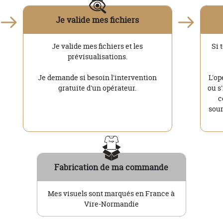
Je valide mes fichiers
Je valide mes fichiers et les
Si 
prévisualisations.
Je demande si besoin l'intervention
L'op
gratuite d'un opérateur.
ou s
c
soum
Fabrication de ma commande
Mes visuels sont marqués en France à
Vire-Normandie