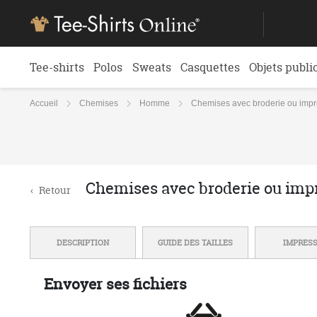
Tee-shirts
Polos
Sweats
Casquettes
Objets publi
Accueil
Chemises
Homme
Chemises avec broderie ou impr
Chemises avec broderie ou imp
‹
Retour
DESCRIPTION
GUIDE DES TAILLES
IMPRES
Envoyer ses fichiers