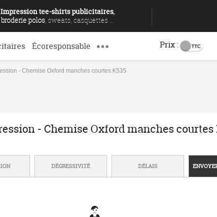
Impression tee-shirts publicitaires
,
broderie polos
, sweats, casquettes ...
Prix :
citaires
Écoresponsable
ession - Chemise Oxford manches courtes K535
ression - Chemise Oxford manches courtes
SION
DÉGRESSIVITÉ
DÉLAIS
ENVOYER