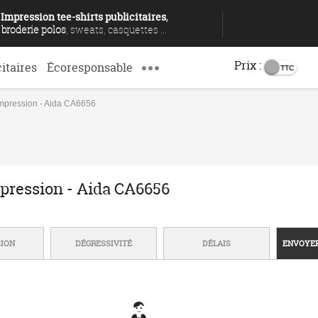
Impression tee-shirts publicitaires
,
broderie polos
, sweats, casquettes ...
Prix :
citaires
Écoresponsable
mpression - Aida CA6656
pression - Aida CA6656
SION
DÉGRESSIVITÉ
DÉLAIS
ENVOYER