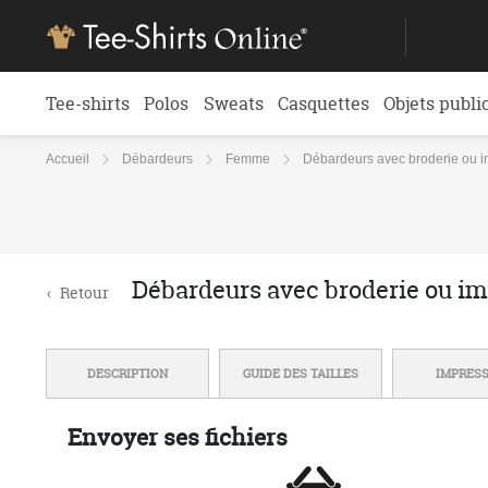
Tee-shirts
Polos
Sweats
Casquettes
Objets publi
Accueil
Débardeurs
Femme
Débardeurs avec broderie ou i
Débardeurs avec broderie ou im
‹
Retour
DESCRIPTION
GUIDE DES TAILLES
IMPRES
Envoyer ses fichiers