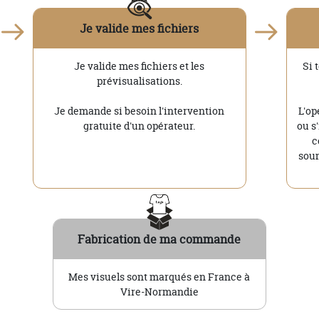
Je valide mes fichiers
Je valide mes fichiers et les
Si 
prévisualisations.
Je demande si besoin l'intervention
L'op
gratuite d'un opérateur.
ou s
c
soum
Fabrication de ma commande
Mes visuels sont marqués en France à
Vire-Normandie