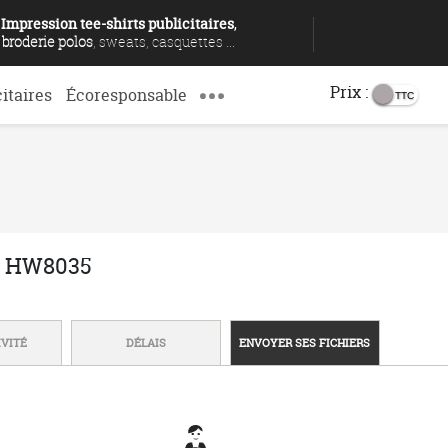
Impression tee-shirts publicitaires
,
broderie polos
, sweats, casquettes ...
Prix :
citaires
Écoresponsable
ut HW8035
IVITÉ
DÉLAIS
ENVOYER SES FICHIERS