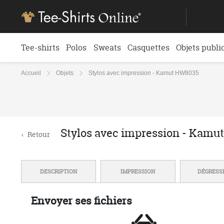
Tee-shirts
Polos
Sweats
Casquettes
Objets publi
Accueil
Objets
Stylos avec impression - Kamut HW8035
Stylos avec impression - Kam
‹
Retour
DESCRIPTION
IMPRESSION
DÉGRESS
Envoyer ses fichiers