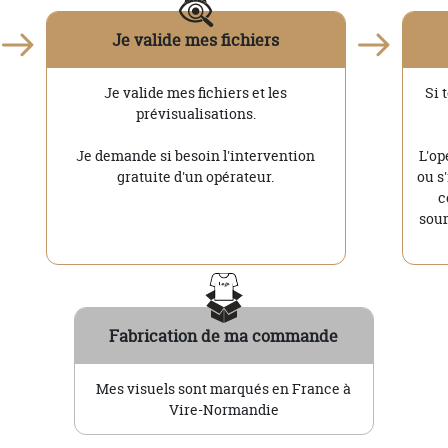
Je valide mes fichiers
Je valide mes fichiers et les
Si 
prévisualisations.
Je demande si besoin l'intervention
L'op
gratuite d'un opérateur.
ou s
c
soum
Fabrication de ma commande
Mes visuels sont marqués en France à
Vire-Normandie