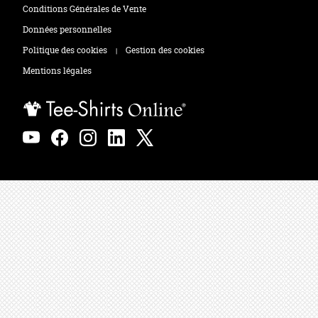
Tee-shirts
Zones de marquage
Conditions Générales de Vente
Polos
Données personnelles
Politique des cookies
Gestion des cookies
|
Sweats
Mentions légales