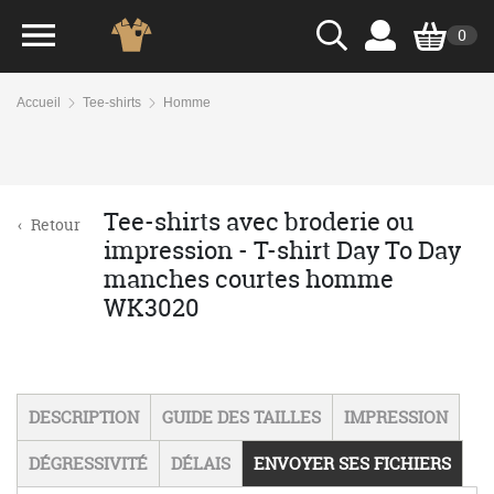
0
Accueil
Tee-shirts
Homme
Tee-shirts avec broderie ou
‹
Retour
impression - T-shirt Day To Day
manches courtes homme
WK3020
DESCRIPTION
GUIDE DES TAILLES
IMPRESSION
DÉGRESSIVITÉ
DÉLAIS
ENVOYER SES FICHIERS