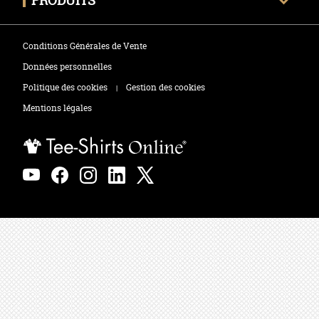
PRODUITS
Envoyer mon fichier
Tee-shirts
Zones de marquage
Conditions Générales de Vente
Polos
Données personnelles
Politique des cookies
Gestion des cookies
|
Sweats
Mentions légales