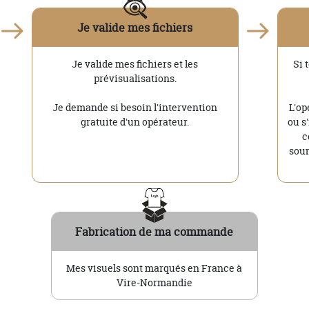
Je valide mes fichiers
Je valide mes fichiers et les
Si 
prévisualisations.
Je demande si besoin l'intervention
L'op
gratuite d'un opérateur.
ou s
c
soum
Fabrication de ma commande
Mes visuels sont marqués en France à
Vire-Normandie