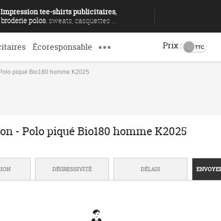
Impression tee-shirts publicitaires
,
broderie polos
, sweats, casquettes ...
Prix :
citaires
Écoresponsable
- Polo piqué Bio180 homme K2025
ion - Polo piqué Bio180 homme K2025
SION
DÉGRESSIVITÉ
DÉLAIS
ENVOYER