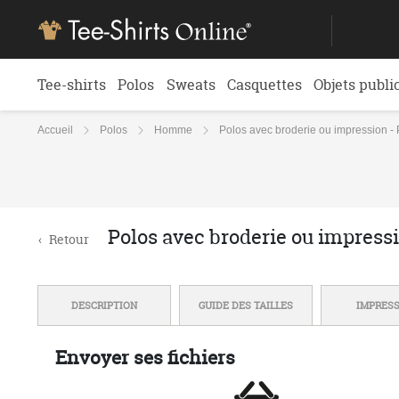
Tee-shirts
Polos
Sweats
Casquettes
Objets publi
Accueil
Polos
Homme
Polos avec broderie ou impression 
Polos avec broderie ou impress
‹
Retour
DESCRIPTION
GUIDE DES TAILLES
IMPRES
Envoyer ses fichiers