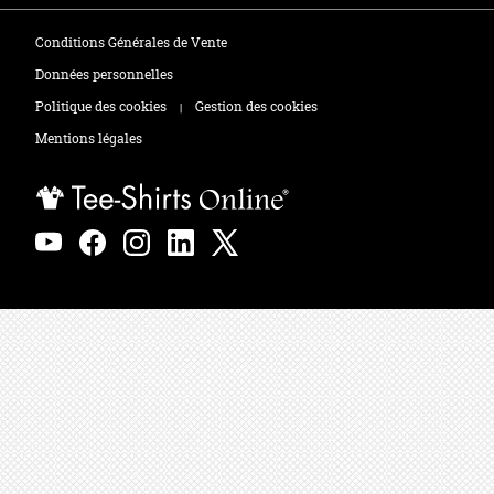
Tee-shirts
Zones de marquage
Conditions Générales de Vente
Polos
Données personnelles
Politique des cookies
Gestion des cookies
|
Sweats
Mentions légales