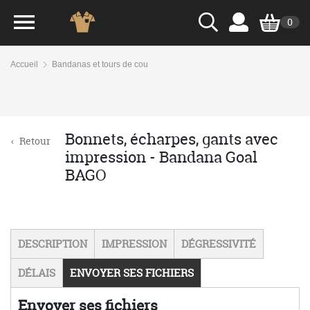
0
Accueil
Bandanas et tours de cou
Bonnets, écharpes, gants avec
‹
Retour
impression - Bandana Goal
BAGO
DESCRIPTION
IMPRESSION
DÉGRESSIVITÉ
DÉLAIS
ENVOYER SES FICHIERS
Envoyer ses fichiers