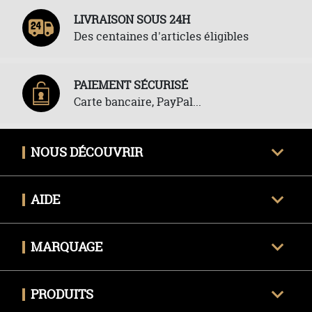
LIVRAISON SOUS 24H
Des centaines d'articles éligibles
PAIEMENT SÉCURISÉ
Carte bancaire, PayPal...
NOUS DÉCOUVRIR
Qui sommes-nous ?
AIDE
Avis clients certifiés
Une question ?
Nous contacter
MARQUAGE
Livraison
Techniques de marquage
Politique des retours
PRODUITS
Envoyer mon fichier