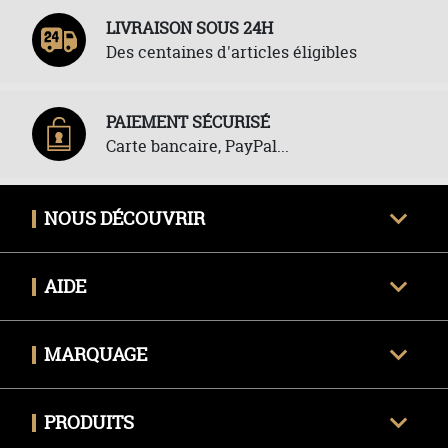
LIVRAISON SOUS 24H
Des centaines d'articles éligibles
PAIEMENT SÉCURISÉ
Carte bancaire, PayPal...
NOUS DÉCOUVRIR
Qui sommes-nous ?
AIDE
Avis clients certifiés
Une question ?
Nous contacter
MARQUAGE
Livraison
Techniques de marquage
Politique des retours
PRODUITS
Envoyer mon fichier