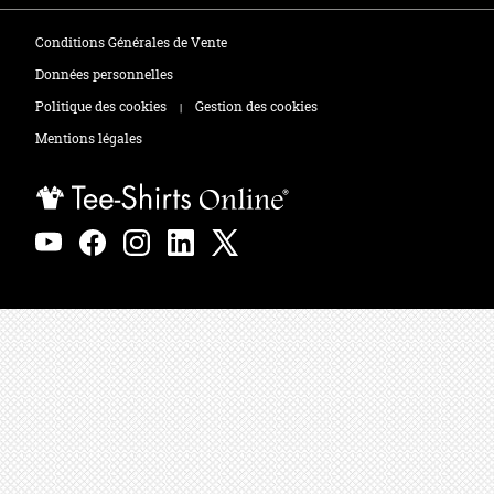
Tee-shirts
Zones de marquage
Conditions Générales de Vente
Polos
Données personnelles
Politique des cookies
Gestion des cookies
|
Sweats
Mentions légales