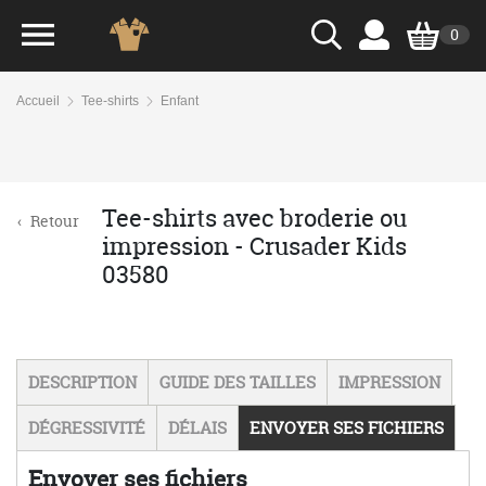
0
Accueil
Tee-shirts
Enfant
Tee-shirts avec broderie ou
‹
Retour
impression - Crusader Kids
03580
DESCRIPTION
GUIDE DES TAILLES
IMPRESSION
DÉGRESSIVITÉ
DÉLAIS
ENVOYER SES FICHIERS
Envoyer ses fichiers