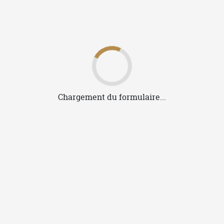
Je valide mes fichiers
Je valide mes fichiers et les
Si 
prévisualisations.
Je demande si besoin l'intervention
L'op
gratuite d'un opérateur.
ou s
c
soum
Fabrication de ma commande
Mes visuels sont marqués en France à
Vire-Normandie