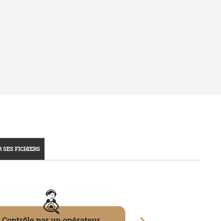
 24H
PAIEMENT SÉCURISÉ
rticles
Carte bancaire, PayPal...
PRODUITS
Tee-shirts
Polos
Sweats
 des cookies
-
Mentions légales