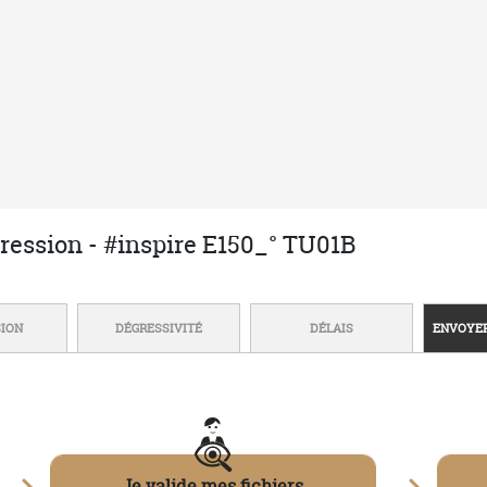
LIVRAISON SOUS
TARIFS DÉGRESSIFS
Des centaines d'a
emise dans votre panier
éligibles
MARQUAGE
tion ?
Techniques de marquage
n
Envoyer mon fichier
e des retours
Zones de marquage
 Vente
-
Données personnelles
-
Politique des cookies
-
Gestion