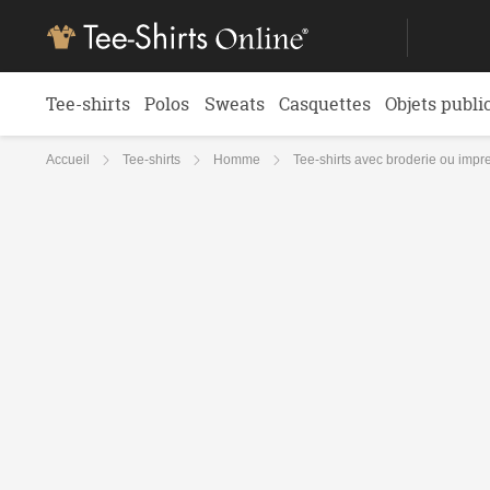
Tee-shirts
Polos
Sweats
Casquettes
Objets publi
Accueil
Tee-shirts
Homme
Tee-shirts avec broderie ou imp
Tee-shirts avec broderie ou imp
‹
Retour
DESCRIPTION
GUIDE DES TAILLES
IMPRES
Envoyer ses fichiers