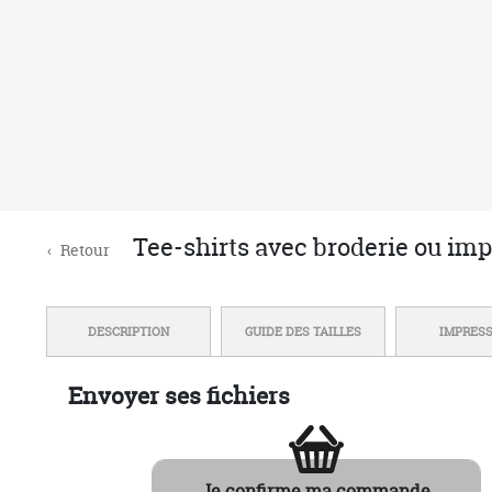
MARQUAGE EN FRANCE
Atelier basé en
R
Normandie
NOUS DÉCOUVRIR
AIDE
Qui sommes-nous ?
Une ques
Avis clients certifiés
Livraiso
Nous contacter
Politiqu
Conditions Générales de