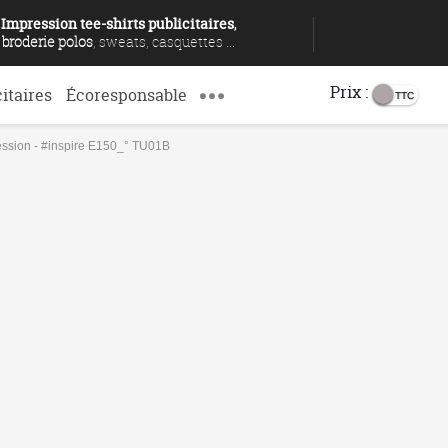
Impression tee-shirts publicitaires
,
broderie polos
, sweats, casquettes ...
Prix :
citaires
Écoresponsable
ression - #inspire E150_° TU01B
ression - #inspire E150_° TU01B
SION
DÉGRESSIVITÉ
DÉLAIS
ENVOYER