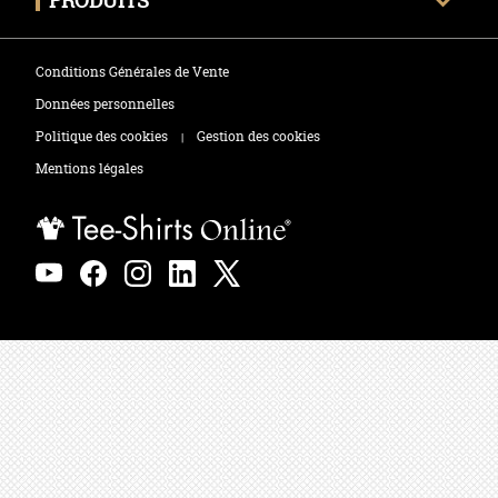
PRODUITS
Envoyer mon fichier
Tee-shirts
Zones de marquage
Conditions Générales de Vente
Polos
Données personnelles
Politique des cookies
Gestion des cookies
|
Sweats
Mentions légales