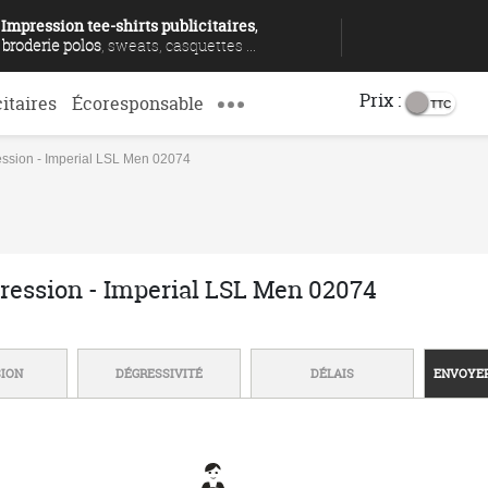
Impression tee-shirts publicitaires
,
broderie polos
, sweats, casquettes ...
Prix :
citaires
Écoresponsable
ression - Imperial LSL Men 02074
pression - Imperial LSL Men 02074
SION
DÉGRESSIVITÉ
DÉLAIS
ENVOYER