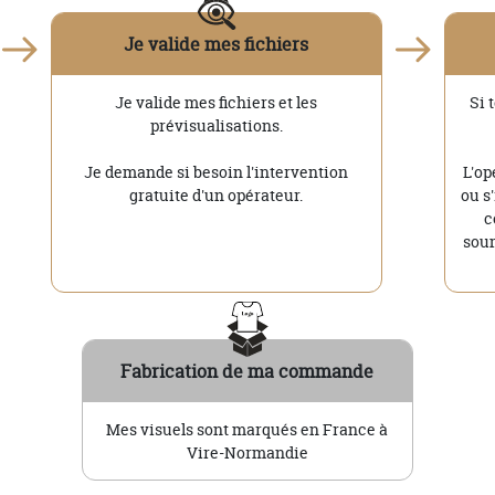
Je valide mes fichiers
Je valide mes fichiers et les
Si 
prévisualisations.
Je demande si besoin l'intervention
L'op
gratuite d'un opérateur.
ou s
c
soum
Fabrication de ma commande
Mes visuels sont marqués en France à
Vire-Normandie