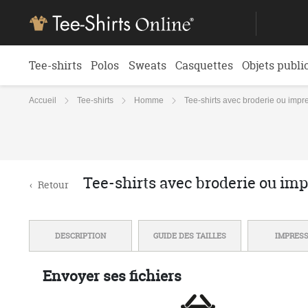
Tee-shirts
Polos
Sweats
Casquettes
Objets publi
Accueil
Tee-shirts
Homme
Tee-shirts avec broderie ou imp
Tee-shirts avec broderie ou im
‹
Retour
DESCRIPTION
GUIDE DES TAILLES
IMPRES
Envoyer ses fichiers