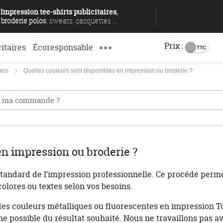
Impression tee-shirts publicitaires
,
broderie polos
, sweats, casquettes ...
Prix :
citaires
Écoresponsable
iers
Quelles couleurs sont disponibles en impression ou broderie ?
en impression ou broderie ?
ndard de l’impression professionnelle. Ce procédé permet 
olores ou textes selon vos besoins.
s couleurs métalliques ou fluorescentes en impression Top
che possible du résultat souhaité. Nous ne travaillons pas a