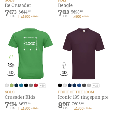
SOL'S
ROLY
Re Crusader
Beagle
7
7
€73
€18
6
€44
5
€98
HT
HT
TTC
TTC
x1500
x500
+ d'infos
+ d'infos
+ 10
+ 22
SOL'S
FRUIT OF THE LOOM
Crusader Kids
Iconic 195 ringspun pre
7
8
€64
€47
6
€37
7
€06
HT
HT
TTC
TTC
x1500
x1500
+ d'infos
+ d'infos