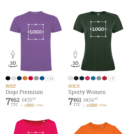
+ 24
+ 9
ROLY
SOL'S
Dogo Premium
Sporty Women
7
7
€62
€61
6
€35
6
€34
HT
HT
TTC
TTC
x500
x1500
+ d'infos
+ d'infos