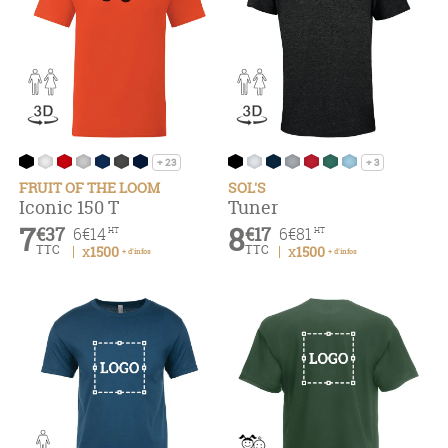
+ 23
+ 3
FRUIT OF THE LOOM
SOL'S
Iconic 150 T
Tuner
7
8
€37
€17
6
€14
6
€81
HT
HT
TTC
TTC
x1500
x1500
+ d'infos
+ d'infos