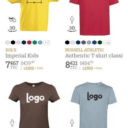
+ 7
+ 14
SOL'S
RUSSELL ATHLETIC
Imperial Kids
Authentic T-⁠⁠shirt classiq
7
8
€67
€21
6
€39
6
€84
HT
HT
TTC
TTC
x1500
x1500
+ d'infos
+ d'infos