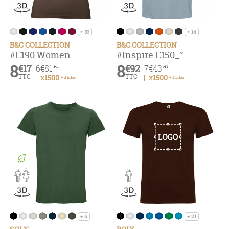
+ 33
+ 14
B&C COLLECTION
B&C COLLECTION
#E190 Women
#inspire E150_°
8
8
€17
€92
6
€81
7
€43
HT
HT
TTC
TTC
x1500
x1500
+ d'infos
+ d'infos
+ 6
+ 21