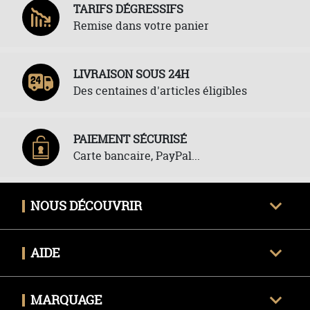
TARIFS DÉGRESSIFS
Remise dans votre panier
LIVRAISON SOUS 24H
Des centaines d'articles éligibles
PAIEMENT SÉCURISÉ
Carte bancaire, PayPal...
NOUS DÉCOUVRIR
Qui sommes-nous ?
AIDE
Avis clients certifiés
Une question ?
Nous contacter
MARQUAGE