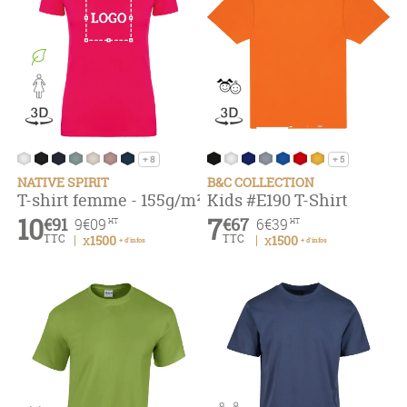
+ 8
+ 5
NATIVE SPIRIT
B&C COLLECTION
T-shirt femme - 155g/m²
Kids #E190 T-Shirt
10
7
€91
€67
9
€09
6
€39
HT
HT
TTC
TTC
x1500
x1500
+ d'infos
+ d'infos