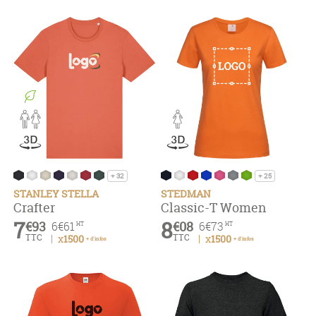
+ 32
+ 25
STANLEY STELLA
STEDMAN
Crafter
Classic-T Women
7
8
€93
€08
6
€61
6
€73
HT
HT
TTC
TTC
x1500
x1500
+ d'infos
+ d'infos