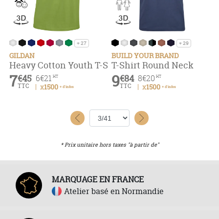
+ 27
+ 29
GILDAN
BUILD YOUR BRAND
Heavy Cotton Youth T-Shirt
T-Shirt Round Neck
7
9
€45
€84
6
€21
8
€20
HT
HT
TTC
TTC
x1500
x1500
+ d'infos
+ d'infos
* Prix unitaire hors taxes "à partir de"
MARQUAGE EN FRANCE
Atelier basé en Normandie