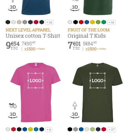
+ 14
+ 14
NEXT LEVEL APPAREL
FRUIT OF THE LOOM
Unisex cotton T-Shirt
Original T Kids
9
7
€54
€01
7
€95
5
€84
HT
HT
TTC
TTC
x1500
x1500
+ d'infos
+ d'infos
+ 4
+ 27