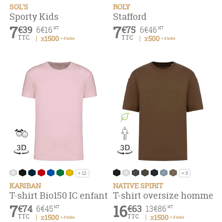
SOL'S
ROLY
Sporty Kids
Stafford
7
7
€39
€75
6
€16
6
€46
HT
HT
TTC
TTC
x1500
x500
+ d'infos
+ d'infos
+ 12
+ 3
KARIBAN
NATIVE SPIRIT
T-shirt Bio150 IC enfant
T-shirt oversize homme -
7
16
€74
€63
6
€45
13
€86
HT
HT
TTC
TTC
x1500
x1500
+ d'infos
+ d'infos