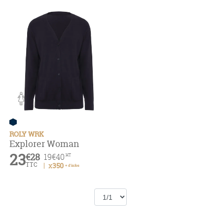
ROLY WRK
Explorer Woman
23
€28
19
€40
HT
TTC
x350
+ d'infos