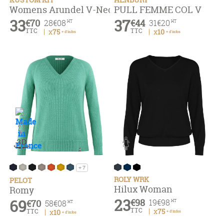
Womens Arundel V-Neck Sweater
PULL FEMME COL V
33
37
€70
€44
28
€08
31
€20
HT
HT
TTC
TTC
x75
x10
+ d'infos
+ d'infos
+ 7
ROLY WRK
PELOT
Hilux Woman
Romy
23
69
€98
19
€98
€70
58
€08
HT
HT
TTC
x75
TTC
x10
+ d'infos
+ d'infos