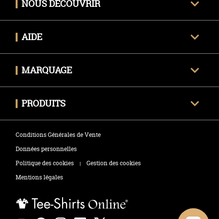
NOUS DÉCOUVRIR
Qui sommes-nous ?
AIDE
Avis clients certifiés
Une question ?
Nous contacter
MARQUAGE
Livraison
Techniques de marquage
Politique des retours
PRODUITS
Envoyer mon fichier
Tee-shirts
Zones de marquage
Conditions Générales de Vente
Polos
Données personnelles
Politique des cookies
Gestion des cookies
|
Sweats
Mentions légales