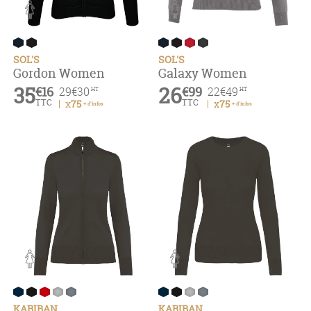
SOL'S
SOL'S
Gordon Women
Galaxy Women
35
26
€16
€99
29
€30
22
€49
HT
HT
TTC
TTC
x75
x75
+ d'infos
+ d'infos
KARIBAN
KARIBAN