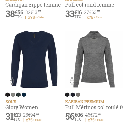
Cardigan zippé femme
Pull col rond femme
38
33
€56
€16
32
€13
27
€63
HT
HT
TTC
TTC
x75
x75
+ d'infos
+ d'infos
SOL'S
KARIBAN PREMIUM
Glory Women
Pull Mérinos col roulé f
31
56
€13
€06
25
€94
46
€72
HT
HT
TTC
TTC
x75
x75
+ d'infos
+ d'infos