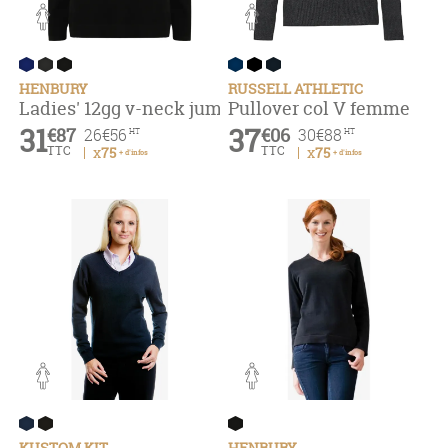
HENBURY
RUSSELL ATHLETIC
Ladies' 12gg v-neck jumper
Pullover col V femme
31
37
€87
€06
26
€56
30
€88
HT
HT
TTC
TTC
x75
x75
+ d'infos
+ d'infos
KUSTOM KIT
HENBURY