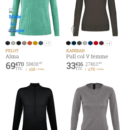
+ 7
+ 4
PELOT
KARIBAN
Alma
Pull col V femme
69
33
€70
€16
58
€08
27
€63
HT
HT
TTC
TTC
x10
x75
+ d'infos
+ d'infos