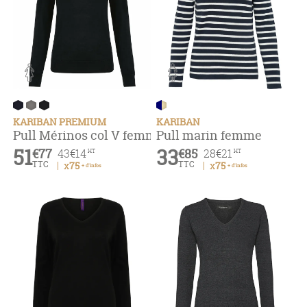
KARIBAN PREMIUM
KARIBAN
Pull Mérinos col V femme
Pull marin femme
51
33
€77
€85
43
€14
28
€21
HT
HT
TTC
TTC
x75
x75
+ d'infos
+ d'infos