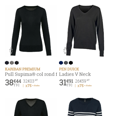
KARIBAN PREMIUM
PEN DUICK
Pull Supima® col rond femme
Ladies V Neck
38
31
€44
€91
32
€03
26
€59
HT
HT
TTC
TTC
x75
x75
+ d'infos
+ d'infos