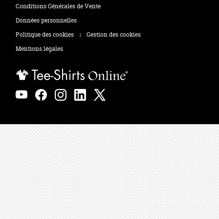
Tee-shirts
Zones de marquage
Conditions Générales de Vente
Polos
Données personnelles
Politique des cookies
Gestion des cookies
|
Sweats
Mentions légales