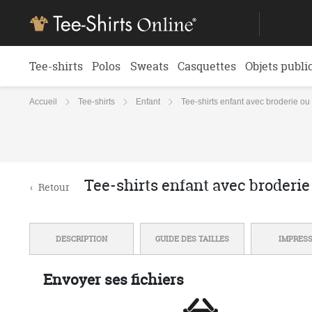
Tee-shirts
Polos
Sweats
Casquettes
Objets publi
Accueil
Tee-shirts
Enfant
Tee-shirts enfant avec broderie ou
Tee-shirts enfant avec broderie
‹
Retour
DESCRIPTION
GUIDE DES TAILLES
IMPRES
Envoyer ses fichiers