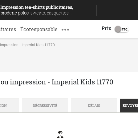
Impression tee-shirts publicitaires
,
broderie polos
, sweats, casquettes ...
Prix :
citaires
Écoresponsable
 impression - Imperial Kids 11770
 ou impression - Imperial Kids 11770
SION
DÉGRESSIVITÉ
DÉLAIS
ENVOYER