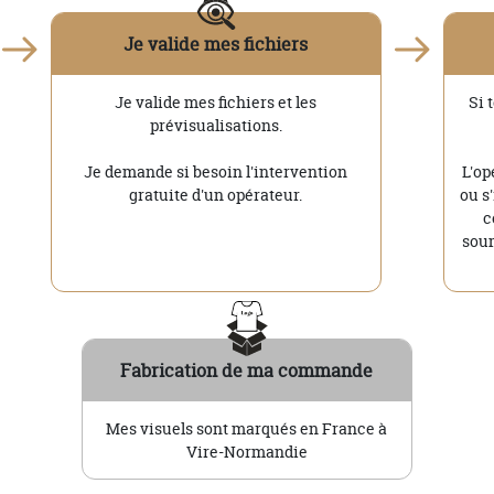
Je valide mes fichiers
Je valide mes fichiers et les
Si 
prévisualisations.
Je demande si besoin l'intervention
L'op
gratuite d'un opérateur.
ou s
c
soum
Fabrication de ma commande
Mes visuels sont marqués en France à
Vire-Normandie