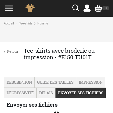
0
Accueil
Tee-shirts
Homme
Tee-shirts avec broderie ou
‹
Retour
impression - #E150 TU01T
DESCRIPTION
GUIDE DES TAILLES
IMPRESSION
DÉGRESSIVITÉ
DÉLAIS
ENVOYER SES FICHIERS
Envoyer ses fichiers