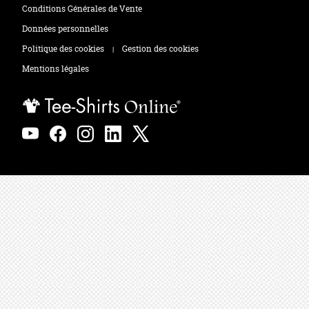
Tee-shirts
Zones de marquage
Conditions Générales de Vente
Polos
Données personnelles
Politique des cookies
Gestion des cookies
|
Sweats
Mentions légales