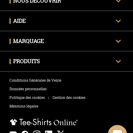
NOUS DÉCOUVRIR
Qui sommes-nous ?
AIDE
Avis clients certifiés
Une question ?
Nous contacter
MARQUAGE
Livraison
Techniques de marquage
Politique des retours
PRODUITS
Envoyer mon fichier
Tee-shirts
Zones de marquage
Conditions Générales de Vente
Polos
Données personnelles
Politique des cookies
Gestion des cookies
|
Sweats
Mentions légales